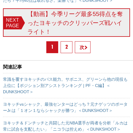
たら？平均40点は取れるさ。楽勝でな」＜DUNKSHOOT＞
【動画】今季リーグ最多55得点を奪
NEXT
ったヨキッチのクリッパーズ戦ハイ
PAGE
ライト！
1
2
次
関連記事
常識を覆すヨキッチのパス能力。サボニス、グリーンら他の現役も
上位に【ポジション別アシストランキング | PF・C編】＜
DUNKSHOOT＞
ヨキッチvsシャック、最強センターはどっち？元ナゲッツのポータ
ーJr.は「１オン１ならシャックが勝つ」＜DUNKSHOOT＞
ヨキッチ＆ドンチッチと共闘した元NBA選手が両者を分析「ルカは
常に試合を支配したい」「ニコラは控えめ」＜DUNKSHOOT＞