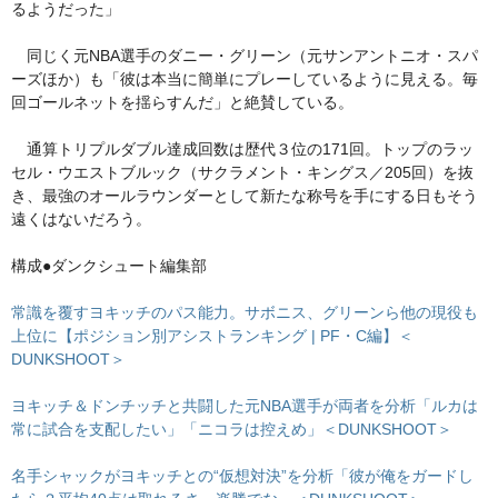
るようだった」
同じく元NBA選手のダニー・グリーン（元サンアントニオ・スパ
ーズほか）も「彼は本当に簡単にプレーしているように見える。毎
回ゴールネットを揺らすんだ」と絶賛している。
通算トリプルダブル達成回数は歴代３位の171回。トップのラッ
セル・ウエストブルック（サクラメント・キングス／205回）を抜
き、最強のオールラウンダーとして新たな称号を手にする日もそう
遠くはないだろう。
構成●ダンクシュート編集部
常識を覆すヨキッチのパス能力。サボニス、グリーンら他の現役も
上位に【ポジション別アシストランキング | PF・C編】＜
DUNKSHOOT＞
ヨキッチ＆ドンチッチと共闘した元NBA選手が両者を分析「ルカは
常に試合を支配したい」「ニコラは控えめ」＜DUNKSHOOT＞
名手シャックがヨキッチとの“仮想対決”を分析「彼が俺をガードし