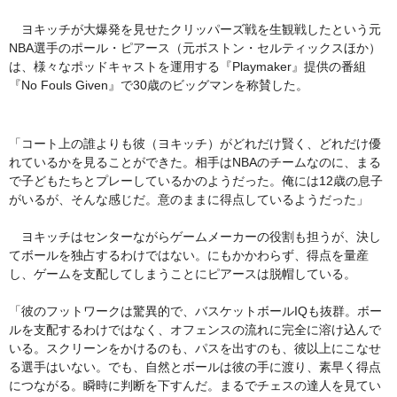
ヨキッチが大爆発を見せたクリッパーズ戦を生観戦したという元
NBA選手のポール・ピアース（元ボストン・セルティックスほか）
は、様々なポッドキャストを運用する『Playmaker』提供の番組
『No Fouls Given』で30歳のビッグマンを称賛した。
「コート上の誰よりも彼（ヨキッチ）がどれだけ賢く、どれだけ優
れているかを見ることができた。相手はNBAのチームなのに、まる
で子どもたちとプレーしているかのようだった。俺には12歳の息子
がいるが、そんな感じだ。意のままに得点しているようだった」
ヨキッチはセンターながらゲームメーカーの役割も担うが、決し
てボールを独占するわけではない。にもかかわらず、得点を量産
し、ゲームを支配してしまうことにピアースは脱帽している。
「彼のフットワークは驚異的で、バスケットボールIQも抜群。ボー
ルを支配するわけではなく、オフェンスの流れに完全に溶け込んで
いる。スクリーンをかけるのも、パスを出すのも、彼以上にこなせ
る選手はいない。でも、自然とボールは彼の手に渡り、素早く得点
につながる。瞬時に判断を下すんだ。まるでチェスの達人を見てい