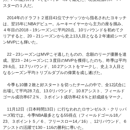
スターの１人だ。
2014年のドラフト２巡目41位でナゲッツから指名されたヨキッチ
は、翌15年にNBAデビュー。ルーキーイヤーから主力の座を掴み、
４年目の2018－19シーズンに平均20点、10リバウンドを初めてク
リアすると、20－21シーズンから史上13人目となる２年連続シーズ
ンMVPにも輝いた。
22－23シーズンはMVPこそ逃したものの、念願のリーグ優勝を達
成。翌23－24シーズンに３度目のMVPを獲得したのち、昨季は平均
29.6点、12.7リバウンド、10.2アシストをマークし、史上３人目と
なるシーズン平均トリプルダブルの偉業を成し遂げた。
今季も10勝２敗と好スタートを切ったチームの中で、全12試合に
出場して平均28.7点、13.0リバウンド、10.8アシスト、フィールド
ゴール成功率67.2％、３ポイント成功率42.6％と好成績をマーク。
11月12日（日本時間13日）に行なわれたロサンゼルス・クリッパ
ーズ戦では、今季NBA最多となる55得点（フィールドゴール18／
23、３ポイント５／６、フリースロー14／16）、12リバウンド、６
アシストの活躍で130－116の勝利に導いた。