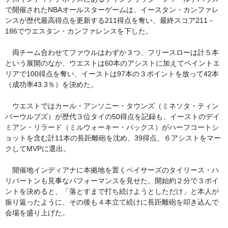
で開催されたNBAオールスターゲームは、イースタン・カンファレ
ンスが歴代最高得点を更新する211得点を奪い、最終スコア211－
186でウエスタン・カンファレンスを下した。
両チーム合わせてファウルはわずか３つ、フリースローは計５本
という展開のなか、ウエストは60本のアシストに加えてペイントエ
リアで100得点を奪い、イーストは97本の３ポイントを放って42本
（成功率43.3％）を決めた。
ウエストではカール・アンソニー・タウンズ（ミネソタ・ティン
バーウルブズ）が歴代３位タイの50得点を記録も、イーストのデイ
ミアン・リラード（ミルウォーキー・バックス）がハーフコートシ
ョットを含む計11本の長距離砲を沈め、39得点、６アシストをマー
クしてMVPに選出。
開催地インディアナに本拠地を置くペイサーズのタイリース・ハ
リバートンも見事なパフォーマンスを見せた。開始約２分で３ポイ
ントを決めると、「落とすまで打ち続けようとしただけ」と本人が
振り返ったように、その後も４本立て続けに長距離砲を叩き込んで
会場を盛り上げた。