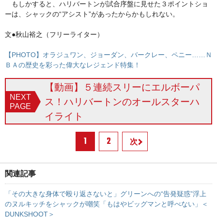
もしかすると、ハリバートンが試合序盤に見せた３ポイントショ
ーは、シャックの“アシスト”があったからかもしれない。
文●秋山裕之（フリーライター）
【PHOTO】オラジュワン、ジョーダン、バークレー、ペニー……Ｎ
ＢＡの歴史を彩った偉大なレジェンド特集！
【動画】５連続スリーにエルボーパ
NEXT
ス！ハリバートンのオールスターハ
PAGE
イライト
1
2
次
関連記事
「その大きな身体で殴り返さないと」グリーンへの“告発疑惑”浮上
のヌルキッチをシャックが嘲笑「もはやビッグマンと呼べない」＜
DUNKSHOOT＞