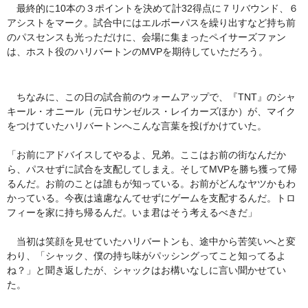
最終的に10本の３ポイントを決めて計32得点に７リバウンド、６
アシストをマーク。試合中にはエルボーパスを繰り出すなど持ち前
のパスセンスも光っただけに、会場に集まったペイサーズファン
は、ホスト役のハリバートンのMVPを期待していただろう。
ちなみに、この日の試合前のウォームアップで、『TNT』のシャ
キール・オニール（元ロサンゼルス・レイカーズほか）が、マイク
をつけていたハリバートンへこんな言葉を投げかけていた。
「お前にアドバイスしてやるよ、兄弟。ここはお前の街なんだか
ら、パスせずに試合を支配してしまえ。そしてMVPを勝ち獲って帰
るんだ。お前のことは誰もが知っている。お前がどんなヤツかもわ
かっている。今夜は遠慮なんてせずにゲームを支配するんだ。トロ
フィーを家に持ち帰るんだ。いま君はそう考えるべきだ」
当初は笑顔を見せていたハリバートンも、途中から苦笑いへと変
わり、「シャック、僕の持ち味がパッシングってこと知ってるよ
ね？」と聞き返したが、シャックはお構いなしに言い聞かせてい
た。