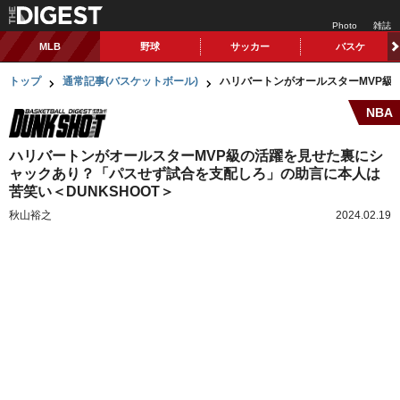
Photo
雑誌
MLB
野球
サッカー
バスケ
トップ
通常記事(バスケットボール)
ハリバートンがオールスターMVP級
NBA
ハリバートンがオールスターMVP級の活躍を見せた裏にシ
ャックあり？「パスせず試合を支配しろ」の助言に本人は
苦笑い＜DUNKSHOOT＞
秋山裕之
2024.02.19