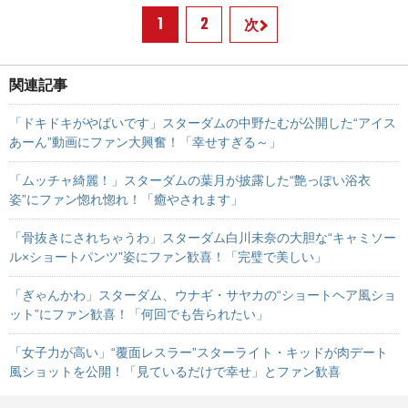
1
2
次
関連記事
「ドキドキがやばいです」スターダムの中野たむが公開した“アイス
あーん”動画にファン大興奮！「幸せすぎる～」
「ムッチャ綺麗！」スターダムの葉月が披露した“艶っぽい浴衣
姿”にファン惚れ惚れ！「癒やされます」
「骨抜きにされちゃうわ」スターダム白川未奈の大胆な“キャミソー
ル×ショートパンツ”姿にファン歓喜！「完璧で美しい」
「ぎゃんかわ」スターダム、ウナギ・サヤカの“ショートヘア風ショ
ット”にファン歓喜！「何回でも告られたい」
「女子力が高い」“覆面レスラー”スターライト・キッドが肉デート
風ショットを公開！「見ているだけで幸せ」とファン歓喜