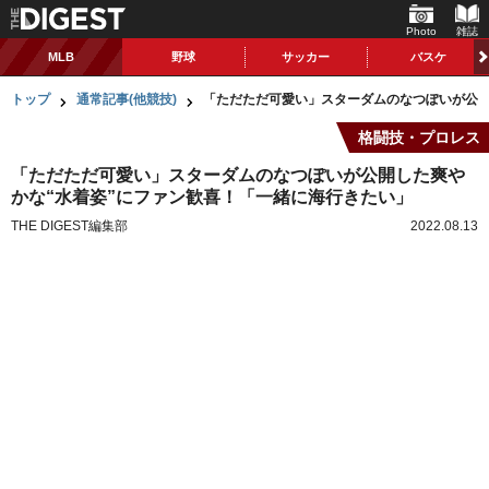
Photo
雑誌
MLB
野球
サッカー
バスケ
トップ
通常記事(他競技)
「ただただ可愛い」スターダムのなつぽいが公開
格闘技・プロレス
「ただただ可愛い」スターダムのなつぽいが公開した爽や
かな“水着姿”にファン歓喜！「一緒に海行きたい」
THE DIGEST編集部
2022.08.13