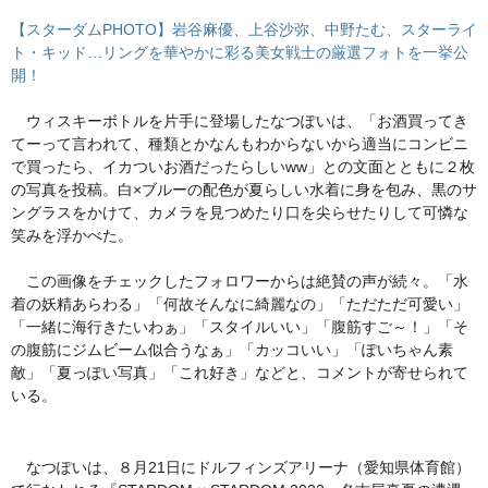
【スターダムPHOTO】岩谷麻優、上谷沙弥、中野たむ、スターライ
ト・キッド…リングを華やかに彩る美女戦士の厳選フォトを一挙公
開！
ウィスキーボトルを片手に登場したなつぽいは、「お酒買ってき
てーって言われて、種類とかなんもわからないから適当にコンビニ
で買ったら、イカついお酒だったらしいww」との文面とともに２枚
の写真を投稿。白×ブルーの配色が夏らしい水着に身を包み、黒のサ
ングラスをかけて、カメラを見つめたり口を尖らせたりして可憐な
笑みを浮かべた。
この画像をチェックしたフォロワーからは絶賛の声が続々。「水
着の妖精あらわる」「何故そんなに綺麗なの」「ただただ可愛い」
「一緒に海行きたいわぁ」「スタイルいい」「腹筋すご～！」「そ
の腹筋にジムビーム似合うなぁ」「カッコいい」「ぽいちゃん素
敵」「夏っぽい写真」「これ好き」などと、コメントが寄せられて
いる。
なつぽいは、８月21日にドルフィンズアリーナ（愛知県体育館）