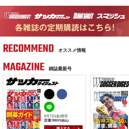
RECOMMEND
オススメ情報
MAGAZINE
雑誌最新号
8月7日(金)発売
定価:
980
円(税込)
購入する