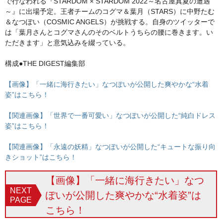
で行なわれる『STARDOM × STARDOM 2022～名古屋真夏の遭遇
～』に出場予定。王者チームのコグマ＆葉月（STARS）に中野たむ
＆なつぽい（COSMIC ANGELS）が挑戦する。自身のツイッターで
は「葉月さんとコグマさんのそのベルトうちらの腰に巻きます。い
ただきます」と意気込みを綴っている。
構成●THE DIGEST編集部
【画像】「一緒に海行きたい」なつぽいが公開した爽やかな“水着
姿”はこちら！
【関連画像】「世界で一番可愛い」なつぽいが公開した“純白ドレス
姿”はこちら！
【関連画像】「永遠の妖精」なつぽいが公開した“キュートな振り向
きショット”はこちら！
【画像】「一緒に海行きたい」なつ
NEXT
ぽいが公開した爽やかな“水着姿”は
PAGE
こちら！