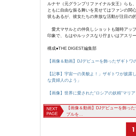
ルナヤ（元グランプリファイナル女王）らも
ともに自由な振る舞いを見せてはファンの関
状もあるが、彼女たちの奔放な活動が注目の
愛犬マサルとの仲良しショットも随時アップ
印象で、もはやルックスなり佇まいはアスリ
構成●THE DIGEST編集部
【画像＆動画】DJデビューを飾ったザギトワ
【記事】宇宙一の美貌よ！」ザギトワが披露し
な貴婦人のよう」
【画像】世界に愛された“ロシアの妖精”マリ
【画像＆動画】DJデビューを飾った
NEXT
PAGE
ブルを…
1