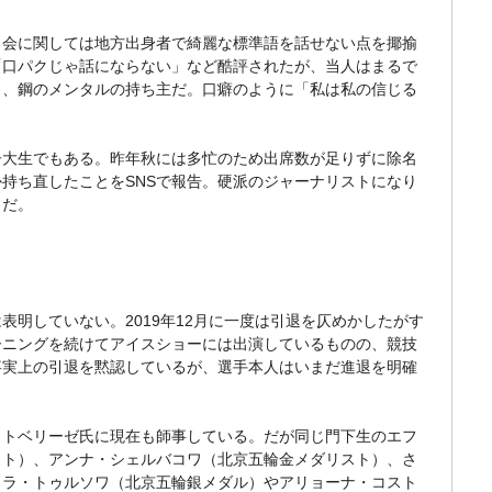
会に関しては地方出身者で綺麗な標準語を話せない点を揶揄
「口パクじゃ話にならない」など酷評されたが、当人はまるで
ト、鋼のメンタルの持ち主だ。口癖のように「私は私の信じる
大生でもある。昨年秋には多忙のため出席数が足りずに除名
持ち直したことをSNSで報告。硬派のジャーナリストになり
うだ。
明していない。2019年12月に一度は引退を仄めかしたがす
ーニングを続けてアイスショーには出演しているものの、競技
事実上の引退を黙認しているが、選手本人はいまだ進退を明確
トベリーゼ氏に現在も師事している。だが同じ門下生のエフ
スト）、アンナ・シェルバコワ（北京五輪金メダリスト）、さ
ドラ・トゥルソワ（北京五輪銀メダル）やアリョーナ・コスト