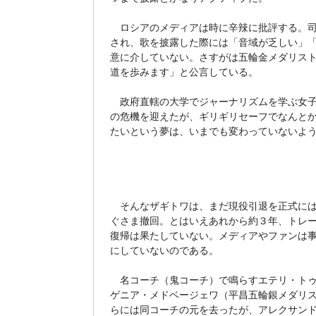
ロシアのメディアは時に辛辣に批評する。司
され、歌を披露した際には「音域が乏しい」
意に介していない。さすがは五輪金メダリス
道を歩みます」と公言している。
政府直轄の大学でジャーナリズムを学ぶ女子
の危機を迎えたが、ギリギリセーフでなんとか
たいという夢は、いまでも変わっていないよ
そんなザギトワは、まだ現役引退を正式には表
ぐさま撤回。とはいえあれから約３年、トレ
復帰は果たしていない。メディアやファンは
にしていないのである。
名コーチ（鬼コーチ）で鳴らすエテリ・トゥ
ゲニア・メドベージェワ（平昌五輪銀メダリ
らには同コーチの元を去ったが、アレクサン