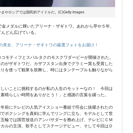
シアでは国民的アイドルだ。(C)Getty Images
で金メダルに輝いたアリーナ・ザギトワ。あれから早や５年、
どんどん広げている。
世の美女、アリーナ・ザギトワの厳選フォトをお届け！
ロコモティフとスパルタクのモスクワダービーが開催された。
たのがザギトワだ。カザフスタン出身でグラミー賞も受賞した
振りを使って観衆を鼓舞し、時にはタンテーブルも触りながら
しいことに挑戦するのが私の人生のモットーなの！ 今回は
に素晴らしい時間をありがとう！」と感謝の言葉を綴った。
年前にテレビの人気アイスショー番組で司会に抜擢されたの
間でボクシングを真剣に学んでリングに立ち、モデルとして世
京五輪では国営放送のアンバサダーを務め上げ、テレビにＣＭ
ジカルの主演、歌手としてステージデビュー、そして今回はＤ