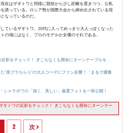
、現在はザギトワと同様に競技から少し距離を置きつつ、公私
心を誘っている。ロシア勢が国際大会から締め出されている現
的となっているのだ。
しているザギトワ。20代に入ってめっきり大人っぽくなった
ートの域にはなく、プロのモデルか女優のそれである。
の近影をチェック！ ぎこちなくも懸命にターンテーブルを…
た“黒ブラちらり”の大人コーデにファン反響！「まるで優雅
ア・シャラポワの「強く、美しい」厳選フォトを一挙公開！
ザギトワの近影をチェック！ ぎこちなくも懸命にターンテー
2
次