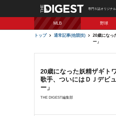
専門５誌オリジナル
MLB
野球
トップ
通常記事(他競技)
20歳にな
ー」
20歳になった妖精ザギト
歌手、ついにはＤＪデビ
ー」
THE DIGEST編集部