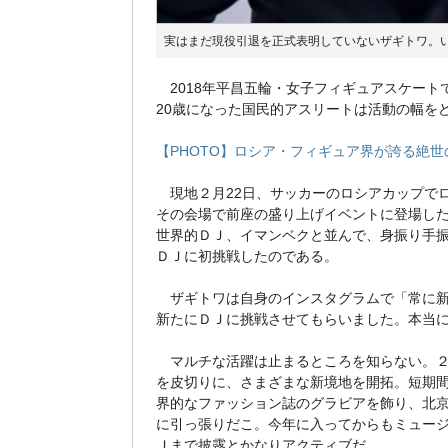
実はまだ現役引退を正式表明していないザギトワ。いまやロ
2018年平昌五輪・女子フィギュアスケート
20歳になった国民的アスリートは活動の幅を
【PHOTO】ロシア・フィギュア界が誇る絶
現地２月22日、サッカーのロシアカップで
その会場で前座の盛り上げイベントに登場し
世界的ＤＪ、イマンベクと並んで、身振り手
ＤＪに初挑戦したのである。
ザギトワは自身のインスタグラムで「常に新
新たにＤＪに挑戦させてもらいました。本当
マルチな活躍は止まるところを知らない。２
を皮切りに、さまざまな新境地を開拓。短期
界的なファッション誌のグラビアを飾り、北
に引っ張りだこ。今年に入ってからもミュー
Ｊまで披露とかなりアクティブだ。